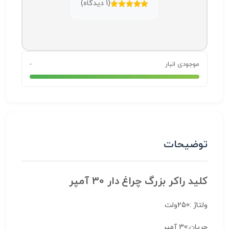
(
1
دیدگاه)
امتیازدهی
5.00
از 5
موجودی انبار
-
توضیحات
کلید راکر بزرگ چراغ دار 30 آمپر
ولتاژ :250ولت
جریان:30 آمپر