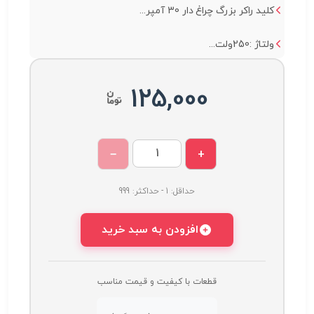
کلید راکر بزرگ چراغ دار 30 آمپر...
ولتاژ :250ولت...
125,000
−
+
حداقل: 1 - حداکثر: 999
افزودن به سبد خرید
قطعات با کیفیت و قیمت مناسب