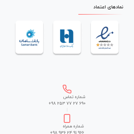
نمادهای اعتماد
شماره تماس
+98 253 77 27 690
|
شماره همراه
+98 936 24 91 966