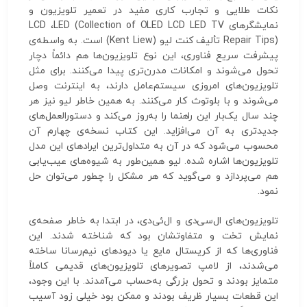
نکات طلایی و تجارب کاری مفید در تعمیر تلویزیون و
نمایشگرهای LCD ،LED (Collection of OLED LCD LED TV
Repair Tips) تألیف کنت لیو (Kent Liew) است. به‌ واسطه‌ی
پیشرفت سریع فناوری، این نوع تلویزیون‌ها هم دائماً دچار
تحول می‌شوند و امکانات مدرن‌تری پیدا می‌کنند. برای مثل
تلویزیون‌های امروزی سیستم‌عامل دارند، به اینترنت وصل
می‌شوند و با بلوتوث کار می‌کنند. به همین خاطر لیو نیز هر
چند سال یک‌بار این راهنما را به‌روز می‌کند و دستورالعمل‌های
جدیدتری به آن می‌افزاید. این کتاب نسخه‌ی چهارم آن
محسوب می‌شود که در آن به متداول‌ترین ایرادهای این مدل
تلویزیون‌ها اشاره شده. لیو همین‌طور به شیوه‌های عیب‌یابی
هم می‌پردازد و می‌گوید که هر مشکل را چطور می‌توان حل
نمود.
تلویزیون‌های ال‌سی‌دی و ال‌ئی‌دی، در ابتدا به خاطر صفحه‌ی
نمایش تخت و متفاوتشان بود که شناخته شدند. این
فناوری‌ها که از کریستال مایع یا دیودهای نیم‌رسانا ساخته
می‌شدند، از لامپ تصویرهای تلویزیون‌های قدیمی کاملاً
متمایز بودند و تحول بزرگی به‌حساب می‌آمدند. با این‌ وجود،
این قطعات بسیار ظریف بودند و ممکن بود خیلی زود آسیب