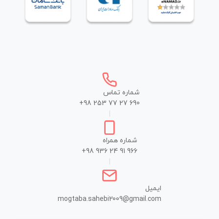
شماره تماس
+98 253 77 27 690
|
شماره همراه
+98 936 24 91 966
|
ایمیل
mogtaba.sahebi2009@gmail.com