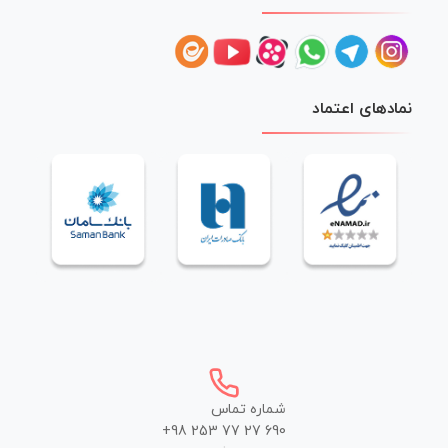
نمادهای اعتماد
شماره تماس
+98 253 77 27 690