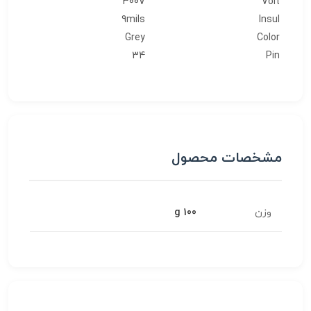
300V
Volt
9mils
Insul
Grey
Color
34
Pin
مشخصات محصول
وزن
100 g