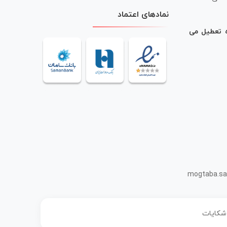
نمادهای اعتماد
ه تعطیل می
mogtaba.sa
 شکایات