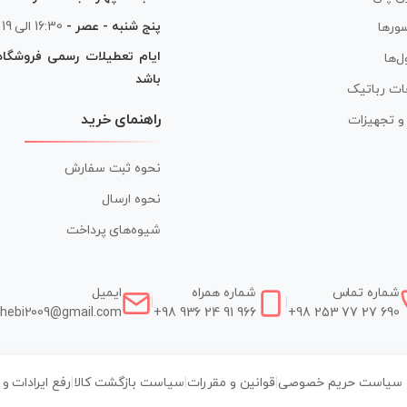
پنج شنبه - عصر -
16:30 الی 19
ورها
ایام تعطیلات رسمی فروشگا
ل‌ها
باشد
ات رباتیک
راهنمای خرید
ر و تجهیزات
نحوه ثبت سفارش
نحوه ارسال
شیوه‌های پرداخت
شماره تماس
شماره همراه
ایمیل
|
|
hebi2009@gmail.com
+98 936 24 91 966
+98 253 77 27 690
سیاست حریم خصوصی
|
قوانین و مقررات
|
سیاست بازگشت کالا
|
رفع ایرادات و