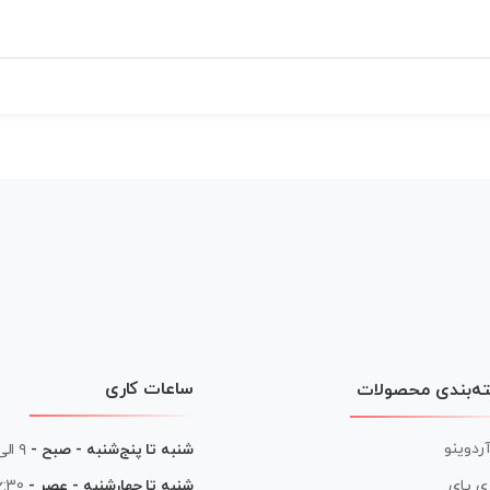
ساعات کاری
ه‌بندی محصولات
آردوینو
شنبه تا پنج‌شنبه - صبح -
۹ الی ۱۳
شنبه تا چهارشنبه - عصر -
16:30 الی
ی پای