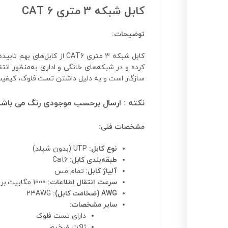
کابل شبکه 3 متری CAT 6
توضیحات:
سازگار است و به دلیل داشتن تست فلوک، کیفیت ا
نکته : ارسال برحسب موجودی رنگ می باشد
مشخصات فنی:
نوع کابل:
UTP (بدون شیلد)
طبقه‌بندی کابل:
Cat6
آلیاژ کابل:
تمام مس
سرعت انتقال اطلاعات:
1000 مگابیت بر ثانیه
AWG (ضخامت کابل):
23AWG
سایر مشخصات:
دارای تست فلوک
ژاکت ضخیم