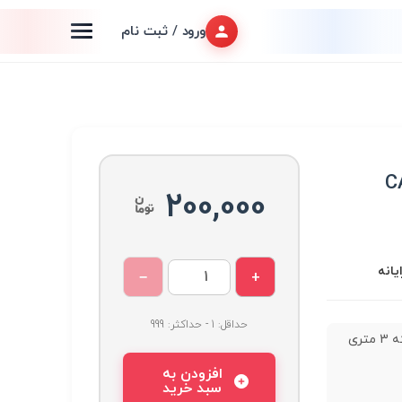
ورود / ثبت نام
200,000
یانه
−
+
حداقل: 1 - حداکثر: 999
کابل شبکه 3 متری
افزودن به
سبد خرید