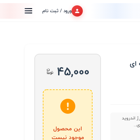
ورود / ثبت نام
 ای
45,000
ژ اندروید
...
این محصول
موجود نیست