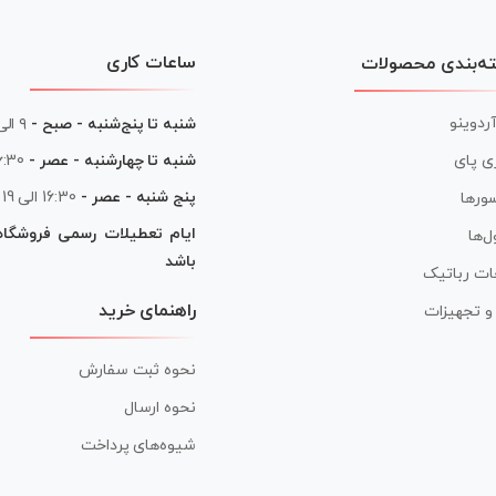
ساعات کاری
ه‌بندی محصولات
آردوینو
شنبه تا پنج‌شنبه - صبح -
۹ الی ۱۳
شنبه تا چهارشنبه - عصر -
16:30 الی
ی پای
پنج شنبه - عصر -
16:30 الی 19
ورها
ایام تعطیلات رسمی فروشگا
ل‌ها
باشد
ات رباتیک
راهنمای خرید
ر و تجهیزات
نحوه ثبت سفارش
نحوه ارسال
شیوه‌های پرداخت