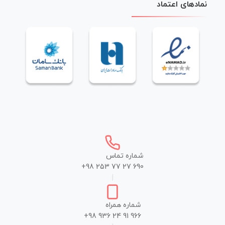
نمادهای اعتماد
شماره تماس
+98 253 77 27 690
|
شماره همراه
+98 936 24 91 966