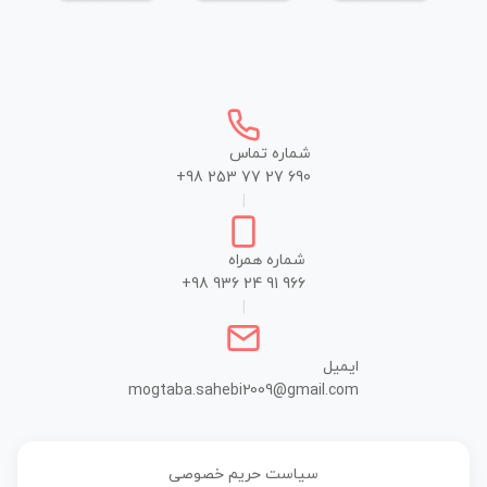
شماره تماس
+98 253 77 27 690
|
شماره همراه
+98 936 24 91 966
|
ایمیل
mogtaba.sahebi2009@gmail.com
سیاست حریم خصوصی