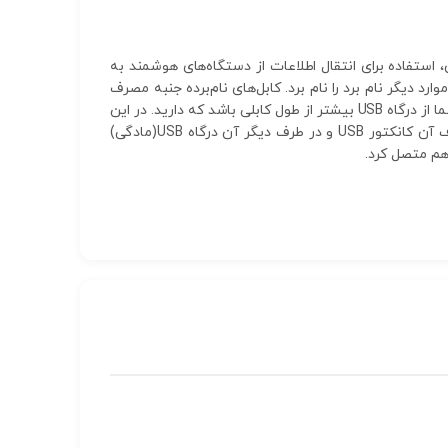
ن، استفاده برای انتقال اطلاعات از دستگاه‌های هوشمند به
است.از متداول‌ترین و پرکاربردترین کابل‌ها می‌توان کابل USB، microUSB و لایتنینگ و موارد دیگر نام برد را نام برد. کابل‌های نام‌برده جنبه مصرف
عمومی داشته و دستگاه‌هایی را که دارای این درگاه‌ها هستند، پشتیبانی می‌کند. در بسیاری از مواقع پیش می‌آید که فاصله شما از درگاه USB بیشتر از طول کابلی باشد که دارید. در این
هنگام کابل‌های افزایش طول به کمک‌مان می‌آیند. این محصول یک کابل افزایش طول است. طول آن ۱.۵ متر است. در یک‌طرف آن کانکتور USB و در طرف دیگر آن درگاه USB(مادگی)