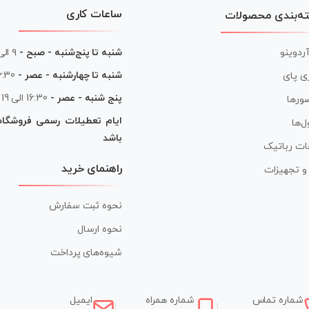
ساعات کاری
ه‌بندی محصولات
آردوینو
شنبه تا پنج‌شنبه - صبح -
۹ الی ۱۳
شنبه تا چهارشنبه - عصر -
16:30 الی
ی پای
پنج شنبه - عصر -
16:30 الی 19
ورها
ایام تعطیلات رسمی فروشگا
ل‌ها
باشد
ات رباتیک
راهنمای خرید
ر و تجهیزات
نحوه ثبت سفارش
نحوه ارسال
شیوه‌های پرداخت
شماره تماس
شماره همراه
ایمیل
|
|