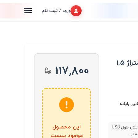
ورود / ثبت نام
کابل افزایش طول USB متراژ 1.5
117,800
نبی رایانه
این محصول
کابل افزایش طول USB
موجود نیست