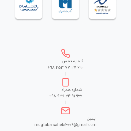
شماره تماس
+98 253 77 27 690
|
شماره همراه
+98 936 24 91 966
|
ایمیل
mogtaba.sahebi2009@gmail.com