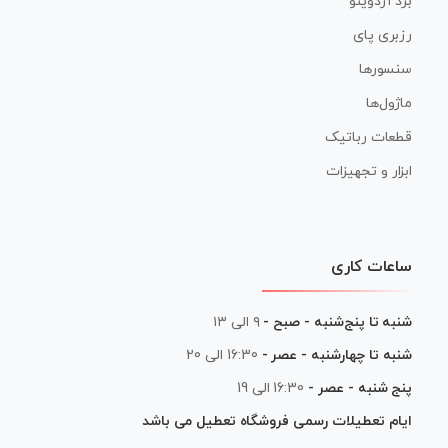
برد آردوینو
رزبری پای
سنسورها
ماژول‌ها
قطعات رباتیک
ابزار و تجهیزات
ساعات کاری
شنبه تا پنج‌شنبه - صبح -
۹ الی ۱۳
شنبه تا چهارشنبه - عصر -
16:30 الی 20
پنج شنبه - عصر -
16:30 الی 19
ایام تعطیلات رسمی فروشگاه تعطیل می باشد