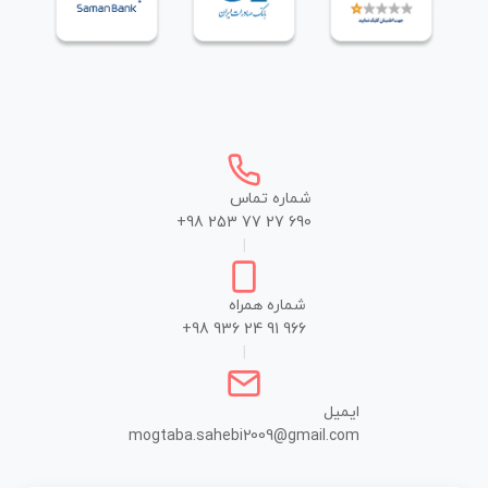
شماره تماس
+98 253 77 27 690
|
شماره همراه
+98 936 24 91 966
|
ایمیل
mogtaba.sahebi2009@gmail.com