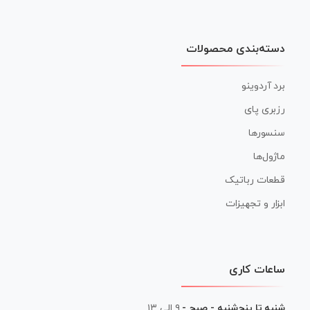
دسته‌بندی محصولات
برد آردوینو
رزبری پای
سنسورها
ماژول‌ها
قطعات رباتیک
ابزار و تجهیزات
ساعات کاری
شنبه تا پنج‌شنبه - صبح -
۹ الی ۱۳