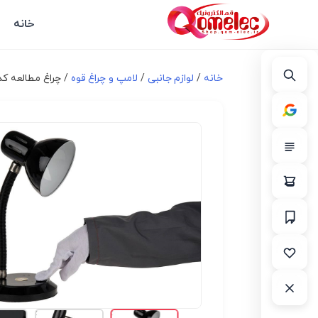
خانه
خانه
/
لوازم جانبی
/
لامپ و چراغ قوه
/ چراغ مطالعه کد L-113