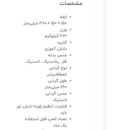
مشخصات
ابعاد
150 × 150 × 380 میلی‌متر
وزن
672 کیلوگرم
کاربرد
دانش آموزی
جنس بدنه
فلز , پلاستیک , لاستیک
نوع گردنی
انعطاف‌پذیر
طول گردنی
260 میلی‌متر
جنس گردنی
لاستیک
قابلیت تنظیم زاویه تابش نور
دارد
تعداد لامپ قابل استفاده
یک عدد