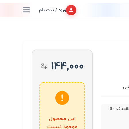
ورود / ثبت نام
144,000
نبی
چراغ مطالعه کد DL-
این محصول
موجود نیست