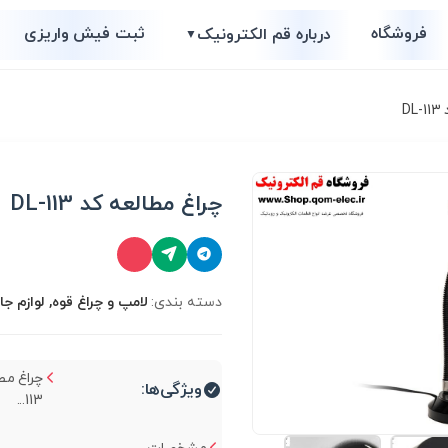
فروشگاه
ثبت فیش واریزی
درباره قم الکترونیک
▼
D
چراغ مطالعه کد DL-113
دسته بندی:
لامپ و چراغ قوه, لوازم جا
ویژگی‌ها:
113...