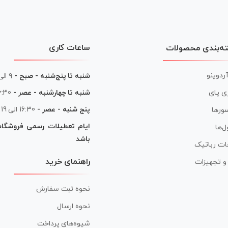
ساعات کاری
ه‌بندی محصولات
آردوینو
شنبه تا پنج‌شنبه - صبح -
۹ الی ۱۳
شنبه تا چهارشنبه - عصر -
16:30 الی
ی پای
پنج شنبه - عصر -
16:30 الی 19
ورها
ایام تعطیلات رسمی فروشگا
ل‌ها
باشد
ات رباتیک
راهنمای خرید
ر و تجهیزات
نحوه ثبت سفارش
نحوه ارسال
شیوه‌های پرداخت