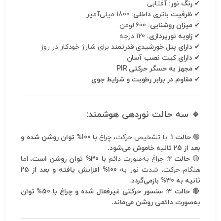
✔
رنگ نور:
آفتابی
✔
ظرفیت باتری داخلی:
1800 میلی‌آمپر
✔
میزان روشنایی:
600 لومن
✔
زاویه نورپردازی:
120 درجه
✔
دارای پنل خورشیدی قدرتمند
برای شارژ خودکار در روز
✔
دارای کیت نصب آسان
✔
مجهز به حسگر حرکتی PIR
✔
مقاوم در برابر رطوبت و شرایط جوی
🔹 سه حالت نوردهی هوشمند:
🟢
حالت 1:
با تشخیص حرکت، چراغ
با 100% توان روشن شده و
بعد از 25 ثانیه خاموش می‌شود.
🟡
حالت 2:
چراغ به‌صورت دائم
با 30% توان روشن است
، اما
هنگام حرکت، شدت نور به
100% افزایش یافته و بعد از 25
ثانیه به 30% بازمی‌گردد.
🔴
حالت 3:
سنسور حرکتی غیرفعال شده و چراغ با 50% توان
به‌صورت دائمی روشن می‌ماند.