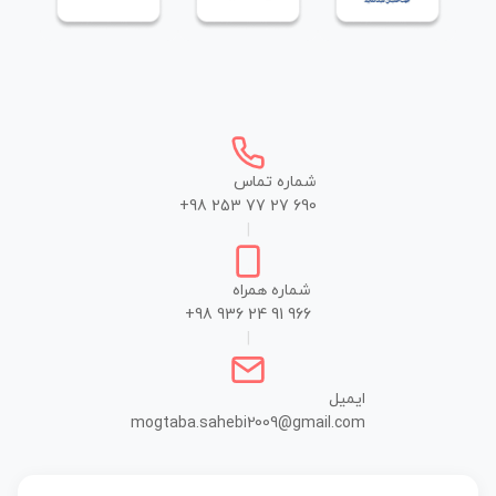
شماره تماس
+98 253 77 27 690
|
شماره همراه
+98 936 24 91 966
|
ایمیل
mogtaba.sahebi2009@gmail.com