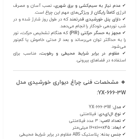
✔
عدم نیاز به سیم‌کشی و برق شهری
، نصب آسان و مصرف
انرژی
کاملاً رایگان
از ویژگی‌های مهم این چراغ است.
✔
دارای پنل خورشیدی قدرتمند
که در طول روز شارژ شده و در
شب نوردهی خودکار را انجام می‌دهد.
✔
مجهز به حسگر حرکتی (PIR)
که هنگام تشخیص حرکت، نور
را به حداکثر توان می‌رساند و بعد از مدتی خاموش یا کم‌نور
می‌شود.
✔
مقاوم در برابر شرایط محیطی و رطوبت
، مناسب برای
استفاده در فضاهای بیرونی.
🔹 مشخصات فنی چراغ دیواری خورشیدی مدل
YX-666-3W:
✔
مدل:
YX-666-3W
✔
نوع ال‌ای‌دی:
فیلامنتی
✔
تعداد لامپ:
3 عدد فیلامنتی
✔
ابعاد:
160x100x45 میلی‌متر
✔
جنس بدنه:
پلاستیک ABS مقاوم در برابر شرایط محیطی