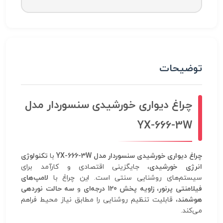
توضیحات
چراغ دیواری خورشیدی سنسوردار مدل
YX-666-3W
چراغ دیواری خورشیدی سنسوردار مدل YX-666-3W
با
تکنولوژی
انرژی خورشیدی
، جایگزینی اقتصادی و کارآمد برای
سیستم‌های روشنایی سنتی است. این چراغ با
لامپ‌های
فیلامنتی پرنور
،
زاویه پخش 120 درجه‌ای
و
سه حالت نوردهی
هوشمند
، قابلیت تنظیم روشنایی را مطابق نیاز محیط فراهم
می‌کند.