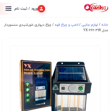
ورود / ثبت نام
خانه
/
لوازم جانبی
/
لامپ و چراغ قوه
/ چراغ دیواری خورشیدی سنسوردار
مدل YX-666-3W