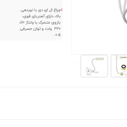
چراغ ال ای دی با نوردهی
بالا، دارای آهنربای قوی،
بازوی متحرک با ولتاژ 110،
220 ولت و توان مصرفی
0.5...