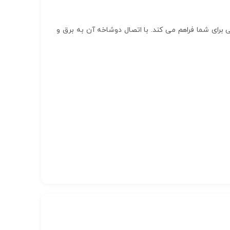
 قوی، بازوی متحرک با ولتاژ 110، 220 ولت و توان مصرفی 0.5 وات نور بسیار عالی برای شما فراهم می کند. با اتصال دوشاخه آن به برق و