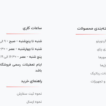
ساعات کاری
ه‌بندی محصولات
آردوینو
شنبه تا پنج‌شنبه - صبح -
۹ الی ۱۳
شنبه تا چهارشنبه - عصر -
16:30 الی
ی پای
پنج شنبه - عصر -
16:30 الی 19
ورها
ایام تعطیلات رسمی فروشگا
ل‌ها
باشد
ات رباتیک
راهنمای خرید
ر و تجهیزات
نحوه ثبت سفارش
نحوه ارسال