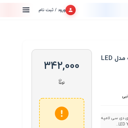
ورود / ثبت نام
چراغ ال ای دی سی لامپه مدل LED
342,000
نبی
ای دی سی لامپه