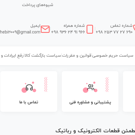
شیوه‌های پرداخت
شماره تماس
شماره همراه
ایمیل
|
|
hebi2009@gmail.com
+98 936 24 91 966
+98 253 77 27 690
سیاست حریم خصوصی
|
قوانین و مقررات
|
سیاست بازگشت کالا
|
رفع ایرادات و
پشتیبانی و مشاوره فنی
تماس با ما
مطمئن قطعات الکترونیک و رباتیک