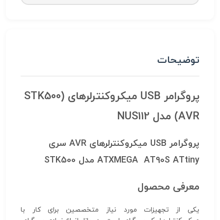
توضیحات
پروگرامر USB میکروکنترلرهای STK500)
AVR) مدل NUS112
پروگرامر USB میکروکنترلرهای AVR سری
ATXMEGA AT90S ATtiny مدل STK500
معرفی محصول
یکی از تجهیزات مورد نیاز متخصصین برای کار با