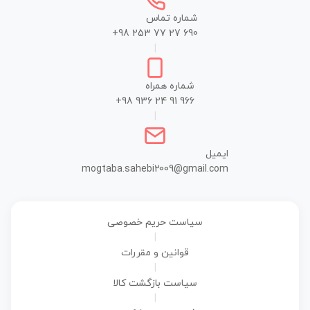
شماره تماس
+98 253 77 27 690
|
شماره همراه
+98 936 24 91 966
|
ایمیل
mogtaba.sahebi2009@gmail.com
سیاست حریم خصوصی
|
قوانین و مقررات
|
سیاست بازگشت کالا
|