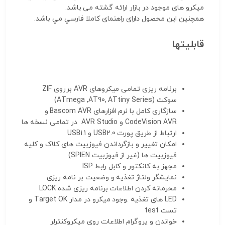
میکرو های موجود در بازار ارائه گشته می باشد.
همچنين اين محصول دارای راهنمای کاملا فارسي مي باشد.
قابلیتها
برنامه ریزی تمامی میکروهای AVR برروی ZIF
سوکت (ATmega ,AT90, ATtiny Series)
سازگاری کامل با نرم افزارهای Bascom AVR و
CodeVision AVR و AVR Studio در تمامی نسخه ها
ارتباط از طریق پورت USB2.0 و USB1.1
امکان تغییر و بازگرداندن فیوزبیت های کلاک و کلیه
فیوزبیت ها (غیر از فیوزبیت SPIEN)
مجهز به کانکتور و کابل رابط ISP
نمایشگر ولتاژ تغذیه و وضعیت بر نامه ریزی
محرمانه کردن اطلاعات برنامه ریزی شده LOCK
LED های تغذیه .وجود میکرو در مدار Target OK و
تست test
خواندن و پروگرام اطلاعات روی میکروکنترلر