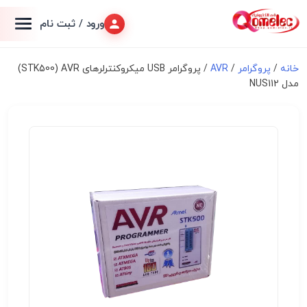
ورود / ثبت نام
خانه
/
پروگرامر
/
AVR
/ پروگرامر USB میکروکنترلرهای STK500) AVR)
مدل NUS112