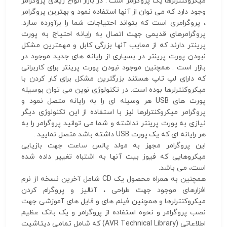
میکروکنترلرها یک پروگرامر است . در بازار انواع زیادی پروگرامر
وجود دارد که می توان از آنها استفاده نمود و بهترین پروگرامر
، پروگرامری است که بتواند احتیاجات شما را برآورده سازد.
پروگرامرهای قدیمی جهت اتصال به رایانه احتیاج به پورت
پرینتر دارند که از معایب آنها بزرگی کابل و مهمترین مشکل
نبودن پورت پرینتر در بسیاری از رایانه های جدید موجود در
بازار است . همچنین موجود نبودن پورت پرینتر برای کاربرانی
که دارای لپ تاپ هستند بزرگترین مشکل برای کار کردن با
میکروکنترلرها بوده است. در تکنولوژی نوین می توان بوسیله
پورت های USB هر وسیله ای را به رایانه متصل نمود و
پروگرامر میکروکنترلرها نیز با استفاده از این تکنولوژی دیگر
نیازی به پورت پرینتر نداشته و شما می توانید پروگرامر را به
هر رایانه ای که یک پورت USB داشته باشد متصل نمایید .
این پروگرامر مجهز به مولد پالس ساعت جهت بازیابی
میکروهایی که فیوز بیت آنها به اشتباه تغییر داده شده
است، می باشد.
همچنین به همراه محصول یک CD شامل آخرین نسخه از نرم
افزارهای موجود جهت طراحی ، آنالیز و پروگرام کردن
میکروکنترلرها و همچنین فیلم های و فایل های آموزشی جهت
نصب پروگرامر و نحوه استفاده از پروگرامر و یک بانک عظیم
اطلاعاتی (AVR Technical Library) که شامل تمامی دیتاشیت