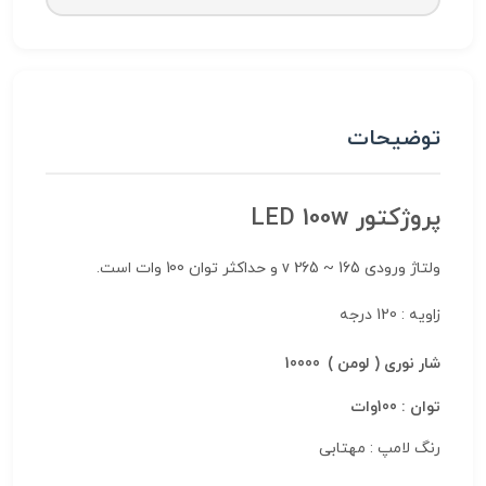
توضیحات
پروژکتور LED 100w
ولتاژ ورودی 165 ~ 265 v و حداکثر توان 100 وات است.
زاویه : 120 درجه
شار نوری ( لومن ) 10000
توان : 100وات
رنگ لامپ : مهتابی