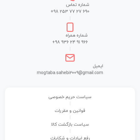
شماره تماس
+98 253 77 27 690
|
شماره همراه
+98 936 24 91 966
|
ایمیل
mogtaba.sahebi2009@gmail.com
سیاست حریم خصوصی
|
قوانین و مقررات
|
سیاست بازگشت کالا
|
رفع ایرادات و شکایات