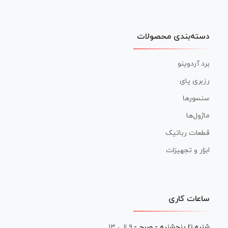
دسته‌بندی محصولات
برد آردوینو
رزبری پای
سنسورها
ماژول‌ها
قطعات رباتیک
ابزار و تجهیزات
ساعات کاری
شنبه تا پنج‌شنبه - صبح -
۹ الی ۱۳