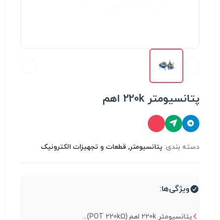
پتانسیومتر 220k اهم
دسته بندی:
پتانسیومتر, قطعات و تجهیزات الکترونیک
ویژگی‌ها:
پتانسیومتر 220k اهم (POT 220kΩ)...