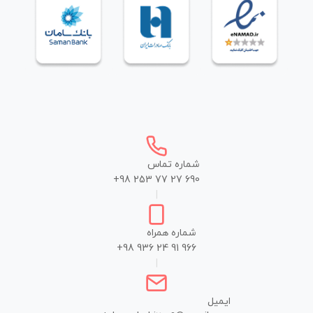
شماره تماس
+98 253 77 27 690
|
شماره همراه
+98 936 24 91 966
|
ایمیل