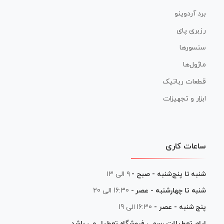
برد آردوینو
رزبری پای
سنسورها
ماژول‌ها
قطعات رباتیک
ابزار و تجهیزات
ساعات کاری
شنبه تا پنج‌شنبه - صبح -
۹ الی ۱۳
شنبه تا چهارشنبه - عصر -
16:30 الی 20
پنج شنبه - عصر -
16:30 الی 19
ایام تعطیلات رسمی فروشگاه تعطیل می باشد