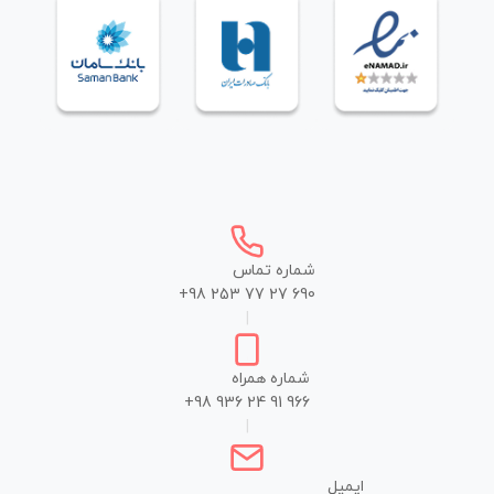
شماره تماس
+98 253 77 27 690
|
شماره همراه
+98 936 24 91 966
|
ایمیل