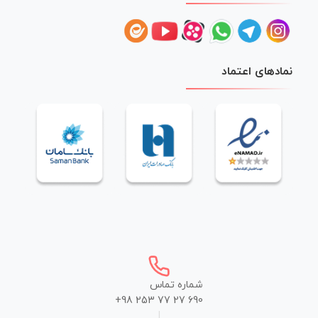
نمادهای اعتماد
شماره تماس
+98 253 77 27 690
|