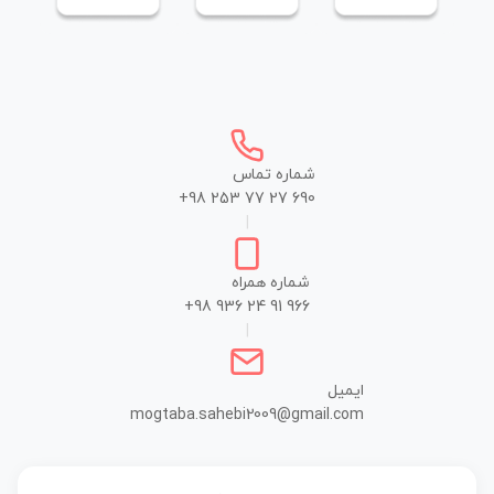
شماره تماس
+98 253 77 27 690
|
شماره همراه
+98 936 24 91 966
|
ایمیل
mogtaba.sahebi2009@gmail.com