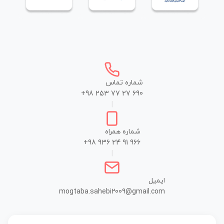
شماره تماس
+98 253 77 27 690
|
شماره همراه
+98 936 24 91 966
|
ایمیل
mogtaba.sahebi2009@gmail.com