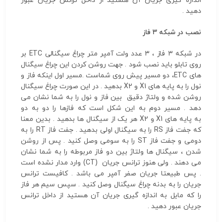
اندازه گیری جریان آن هستید از داخل ترانس جریان عبور
دهید .
نصب در شبکه ۳ فاز
در شبکه ۳ فاز ، ۳ عدد ولت آمپر متر چراغ سیگنالی ETC بر
روی تابلو باید نصب شود . جهت روشن کردن این چراغ سیگنال
های ETC، دو مسیر پیش روی شماست .مسیر اول اینکه فاز و
نول را به پایه های X1 و X2 بدهید . در این صورت چراغ سیگنال
روشن شده و ولتاژ دقیق بین فاز و نول را به شما نشان می
دهد . مسیر دوم به این شکل است که فازها را دو به دو
به پایه های X1 و X2 هر یک از سیگنال ها بدهید . بدین معنا
که جفت فاز RS را به سیگنال اولی بدهید . جفت فاز RT را به
دومی و جفت فاز ST را به سومی وصل کنید . پس از روشن
شدن ، سیگنال ها ولتاژ بین دو فاز مربوطه را به شما نشان
می دهند . ولی هنوز ترانس جریان (CT) وارد مدار نشده است
. پس طبیعتا جریان صفر آمپر می باشد . کافیست ترانس
جریان را به بدنه چراغ سیگنال وصل کنید . سپس سیم هر فاز
را که مایل به اندازه گیری جریان آن هستید از داخل ترانس
جریان عبور دهید .