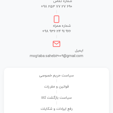
شماره تماس
+98 253 77 27 690
|
شماره همراه
+98 936 24 91 966
|
ایمیل
mogtaba.sahebi2009@gmail.com
سیاست حریم خصوصی
|
قوانین و مقررات
|
سیاست بازگشت کالا
|
رفع ایرادات و شکایات