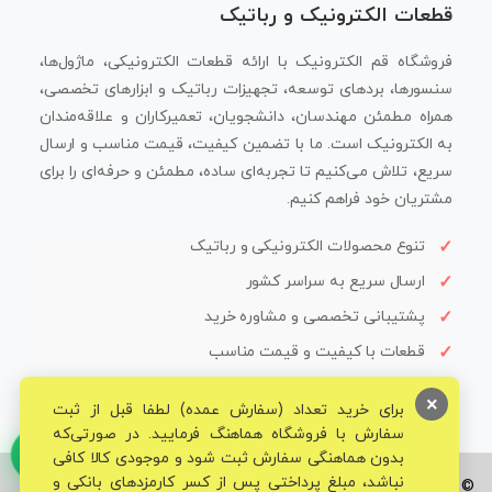
قطعات الکترونیک و رباتیک
فروشگاه قم الکترونیک با ارائه قطعات الکترونیکی، ماژول‌ها،
سنسورها، بردهای توسعه، تجهیزات رباتیک و ابزارهای تخصصی،
همراه مطمئن مهندسان، دانشجویان، تعمیرکاران و علاقه‌مندان
به الکترونیک است. ما با تضمین کیفیت، قیمت مناسب و ارسال
سریع، تلاش می‌کنیم تا تجربه‌ای ساده، مطمئن و حرفه‌ای را برای
مشتریان خود فراهم کنیم.
تنوع محصولات الکترونیکی و رباتیک
ارسال سریع به سراسر کشور
پشتیبانی تخصصی و مشاوره خرید
قطعات با کیفیت و قیمت مناسب
×
برای خرید تعداد (سفارش عمده) لطفا قبل از ثبت
سفارش با فروشگاه هماهنگ فرمایید. در صورتی‌که
بدون هماهنگی سفارش ثبت شود و موجودی کالا کافی
نباشد، مبلغ پرداختی پس از کسر کارمزدهای بانکی و
© تمامی حقوق برای فروشگاه تخصصی قم الکترونیک محفوظ می‌باشد.