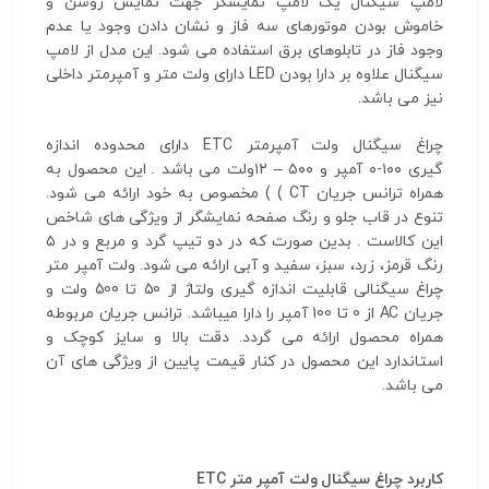
لامپ سیگنال یک لامپ نمایشگر جهت نمایش روشن و
خاموش بودن موتورهای سه فاز و نشان دادن وجود یا عدم
وجود فاز در تابلوهای برق استفاده می شود. این مدل از لامپ
سیگنال علاوه بر دارا بودن LED دارای ولت متر و آمپرمتر داخلی
نیز می باشد.
چراغ سیگنال ولت آمپرمتر ETC دارای محدوده اندازه
گیری ۱۰۰-۰ آمپر و ۵۰۰ – ۱۲ولت می باشد . این محصول به
همراه ترانس جریان CT ) ) مخصوص به خود ارائه می شود.
تنوع در قاب جلو و رنگ صفحه نمایشگر از ویژگی های شاخص
این کالاست . بدین صورت که در دو تیپ گرد و مربع و در ۵
رنگ قرمز، زرد، سبز، سفید و آبی ارائه می شود. ولت آمپر متر
چراغ سیگنالی قابلیت اندازه گیری ولتاژ از 50 تا 500 ولت و
جریان AC از 0 تا 100 آمپر را دارا میباشد. ترانس جریان مربوطه
همراه محصول ارائه می گردد. دقت بالا و سایز کوچک و
استاندارد این محصول در کنار قیمت پایین از ویژگی های آن
می باشد.
کاربرد چراغ سیگنال ولت آمپر متر
ETC