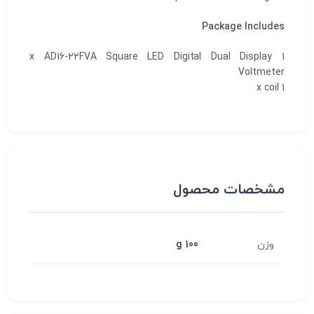
Package Includes
1 x AD16-22FVA Square LED Digital Dual Display
Voltmeter
1 x coil
مشخصات محصول
وزن
100 g