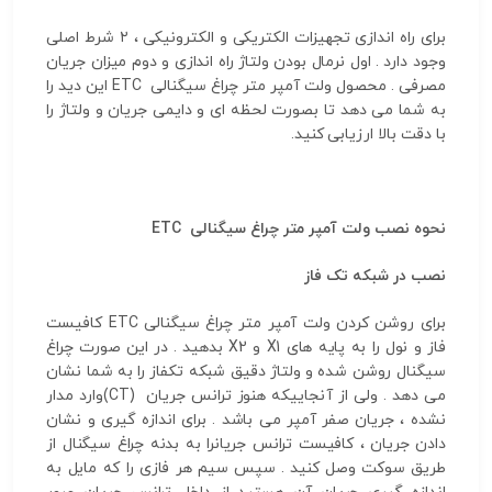
برای راه اندازی تجهیزات الکتریکی و الکترونیکی ، ۲ شرط اصلی
وجود دارد . اول نرمال بودن ولتاژ راه اندازی و دوم میزان جریان
مصرفی . محصول ولت آمپر متر چراغ سیگنالی ETC این دید را
به شما می دهد تا بصورت لحظه ای و دایمی جریان و ولتاژ را
با دقت بالا ارزیابی کنید.
نحوه نصب ولت آمپر متر چراغ سیگنالی
ETC
نصب در شبکه تک فاز
برای روشن کردن ولت آمپر متر چراغ سیگنالی ETC کافیست
فاز و نول را به پایه های X1 و X2 بدهید . در این صورت چراغ
سیگنال روشن شده و ولتاژ دقیق شبکه تکفاز را به شما نشان
می دهد . ولی از آنجاییکه هنوز ترانس جریان (CT)وارد مدار
نشده ، جریان صفر آمپر می باشد . برای اندازه گیری و نشان
دادن جریان ، کافیست ترانس جریانرا به بدنه چراغ سیگنال از
طریق سوکت وصل کنید . سپس سیم هر فازی را که مایل به