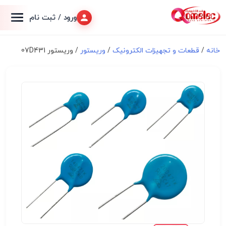
ورود / ثبت نام
خانه
/
قطعات و تجهیزات الکترونیک
/
وریستور
/ وریستور 07D431