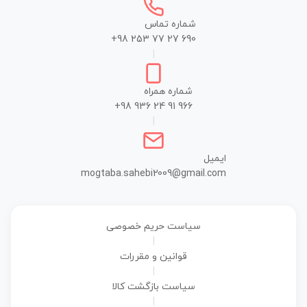
شماره تماس
+98 253 77 27 690
|
شماره همراه
+98 936 24 91 966
|
ایمیل
mogtaba.sahebi2009@gmail.com
سیاست حریم خصوصی
|
قوانین و مقررات
|
سیاست بازگشت کالا
|