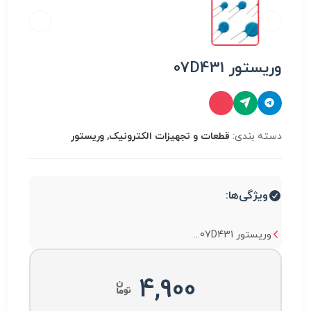
وریستور 07D431
دسته بندی:
قطعات و تجهیزات الکترونیک, وریستور
ویژگی‌ها:
وریستور 07D431...
4,900