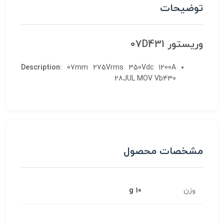
توضیحات
وریستور 07D431
Description
:
07mm 275Vrms 350Vdc 1200A
28JUL MOV Vb430
مشخصات محصول
وزن
10 g