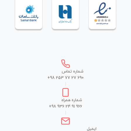
شماره تماس
+98 253 77 27 690
|
شماره همراه
+98 936 24 91 966
|
ایمیل