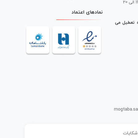
 20
نمادهای اعتماد
ه تعطیل می
mogtaba.sa
 شکایات