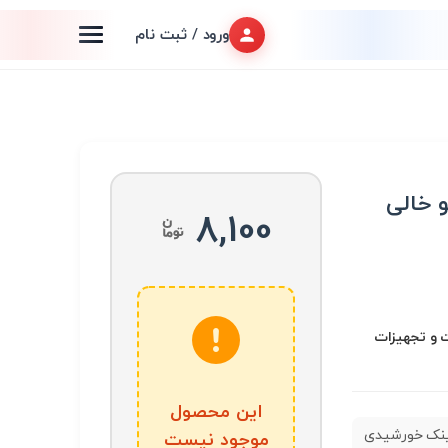
ورود / ثبت نام
 خالی
8,100
 و تجهیزات
این محصول
نک خورشیدی
موجود نیست