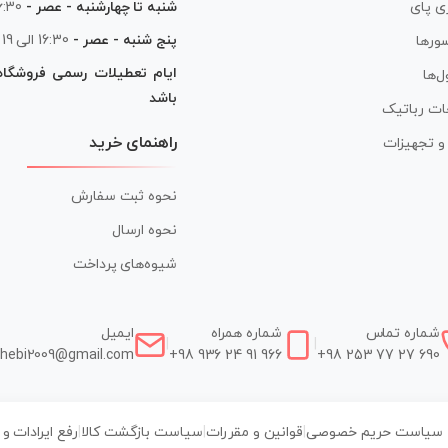
شنبه تا چهارشنبه - عصر -
16:30 الی
ی پای
پنج شنبه - عصر -
16:30 الی 19
ورها
ایام تعطیلات رسمی فروشگا
ل‌ها
باشد
ات رباتیک
راهنمای خرید
ر و تجهیزات
نحوه ثبت سفارش
نحوه ارسال
شیوه‌های پرداخت
شماره تماس
شماره همراه
ایمیل
|
|
hebi2009@gmail.com
+98 936 24 91 966
+98 253 77 27 690
سیاست حریم خصوصی
|
قوانین و مقررات
|
سیاست بازگشت کالا
|
رفع ایرادات و