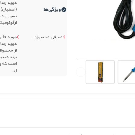
هویه رسا 
ویژگی‌ها:
(اصفهان) 
نسوز و د
ارگونومیک.
معرفی محصول:...
هوی
هویه رسا 
از محصولا
برند معتب
است که بر
ل...