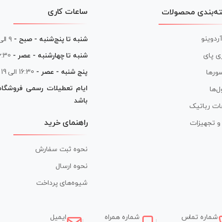
ساعات کاری
ه‌بندی محصولات
آردوینو
شنبه تا پنج‌شنبه - صبح -
۹ الی ۱۳
شنبه تا چهارشنبه - عصر -
16:30 الی
ی پای
پنج شنبه - عصر -
16:30 الی 19
ورها
ایام تعطیلات رسمی فروشگا
ل‌ها
باشد
ات رباتیک
راهنمای خرید
ر و تجهیزات
نحوه ثبت سفارش
نحوه ارسال
شیوه‌های پرداخت
شماره تماس
شماره همراه
ایمیل