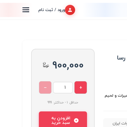
ورود / ثبت نام
ه رسا
900,000
−
+
عميرات و لحیم
حداقل: 1 - حداکثر: 999
افزودن به
سبد خرید
ه 60 وات ایران