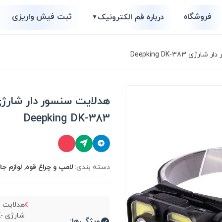
فروشگاه
ثبت فیش واریزی
درباره قم الکترونیک
▼
 Deepking DK-383
هدلایت سنسور دار شارژ
Deepking DK-383
دسته بندی:
لامپ و چراغ قوه, لوازم جا
هدلایت س
شا
ویژگی‌ها: