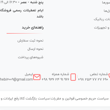
پنج شنبه - عصر -
16:30 الی 19
ورها
ایام تعطیلات رسمی فروشگا
ل‌ها
باشد
ات رباتیک
راهنمای خرید
ر و تجهیزات
نحوه ثبت سفارش
نحوه ارسال
شیوه‌های پرداخت
شماره تماس
شماره همراه
ایمیل
|
|
hebi2009@gmail.com
+98 936 24 91 966
+98 253 77 27 690
سیاست حریم خصوصی
|
قوانین و مقررات
|
سیاست بازگشت کالا
|
رفع ایرادات و