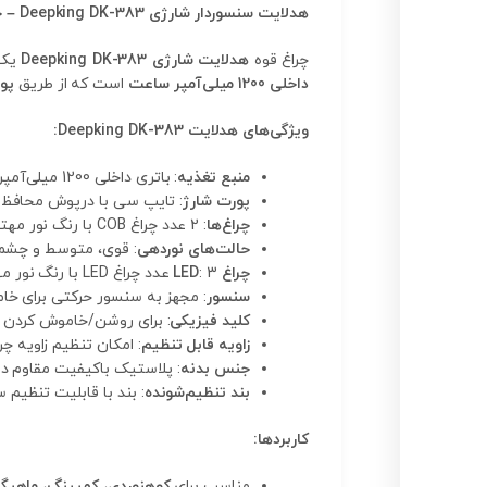
هدلایت سنسوردار شارژی Deepking DK-383 – چراغ قوه پیشانی با باتری داخلی
چراغ قوه
هدلایت شارژی Deepking DK-383
یک 
داخلی 1200 میلی‌آمپر ساعت
است که از طریق
پو
ویژگی‌های هدلایت Deepking DK-383:
منبع تغذیه
: باتری داخلی 1200 میلی‌آمپر ساعت
پورت شارژ
: تایپ سی با درپوش محافظ ض
چراغ‌ها
: 2 عدد چراغ COB با رنگ نور مهتابی و قرمز
حالت‌های نوردهی
: قوی، متوسط و چشمک‌زن
چراغ LED
: 3 عدد چراغ LED با رنگ نور مهتابی و توان 6 وات
سنسور
: مجهز به سنسور حرکتی برای خ
کلید فیزیکی
: برای روشن/خاموش کردن و
زاویه قابل تنظیم
: امکان تنظیم زاویه چر
جنس بدنه
: پلاستیک باکیفیت مقاوم در
بند تنظیم‌شونده
: بند با قابلیت تنظیم 
کاربردها:
مناسب برای
کوهنوردی، کمپینگ، ماهیگ