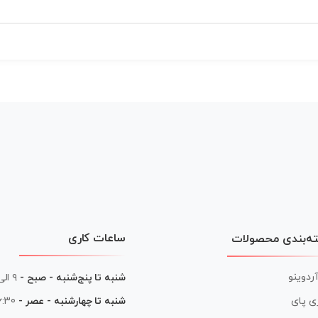
ساعات کاری
ه‌بندی محصولات
آردوینو
شنبه تا پنج‌شنبه - صبح -
۹ الی ۱۳
شنبه تا چهارشنبه - عصر -
16:30 الی
ی پای