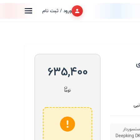
ورود / ثبت نام
ی
635,400
نبی
نسوردار
رژی Deepking DK-