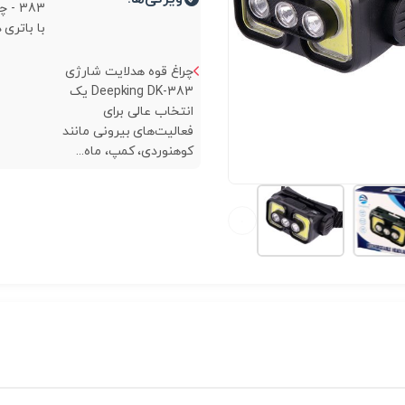
383 -
با باتری د
چراغ قوه هدلایت شارژی
Deepking DK-383 یک
انتخاب عالی برای
فعالیت‌های بیرونی مانند
کوهنوردی، کمپ، ماه...