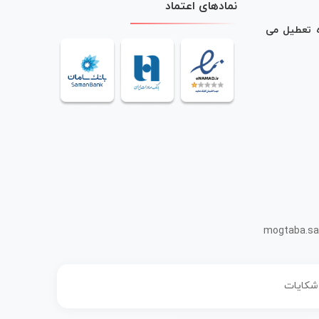
نمادهای اعتماد
ه تعطیل می
mogtaba.sa
 شکایات