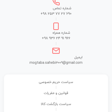
شماره تماس
+98 253 77 27 690
|
شماره همراه
+98 936 24 91 966
|
ایمیل
mogtaba.sahebi2009@gmail.com
سیاست حریم خصوصی
|
قوانین و مقررات
|
سیاست بازگشت کالا
|