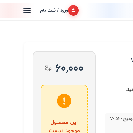
ورود / ثبت نام
60,000
نیک,
میکروسوئیچ V-152-
این محصول
موجود نیست