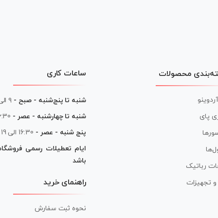
ساعات کاری
ه‌بندی محصولات
آردوینو
شنبه تا پنج‌شنبه - صبح -
۹ الی ۱۳
شنبه تا چهارشنبه - عصر -
16:30 الی
ی پای
پنج شنبه - عصر -
16:30 الی 19
ورها
ایام تعطیلات رسمی فروشگا
ل‌ها
باشد
ات رباتیک
راهنمای خرید
ر و تجهیزات
نحوه ثبت سفارش