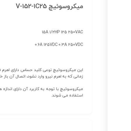
میکروسوئیچ V-152-1C25
15A 1/2HP 125 250VAC
0.6A 125VDC 0.3A 250VDC
این میکروسوئیچ نوعی کلید حساس دارای اهرم فی
زمانی که به اهرم نیرو وارد نشود، اتصال آن باز خو
میکروسوئیچ با توجه به کاربرد آن دارای اندا
استفاده می شوند.