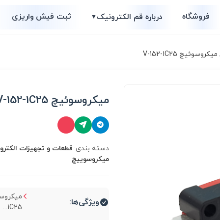
فروشگاه
ثبت فیش واریزی
درباره قم الکترونیک
▼
یکروسوئیچ V-152-1C25
میکروسوئیچ V-152-1C25
دسته بندی:
قطعات و تجهیزات الکترو
میکروسوییچ
ویژگی‌ها:
1C25...