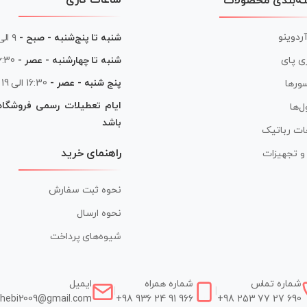
ه‌بندی محصولات
آردوینو
شنبه تا پنج‌شنبه - صبح -
۹ الی ۱۳
شنبه تا چهارشنبه - عصر -
16:30 الی
ی پای
پنج شنبه - عصر -
16:30 الی 19
ورها
ایام تعطیلات رسمی فروشگا
ل‌ها
باشد
ات رباتیک
راهنمای خرید
ر و تجهیزات
نحوه ثبت سفارش
نحوه ارسال
شیوه‌های پرداخت
شماره تماس
شماره همراه
ایمیل
|
|
hebi2009@gmail.com
+98 936 24 91 966
+98 253 77 27 690