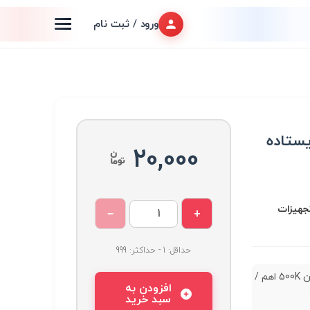
ورود / ثبت نام
20,000
تجهیزات
−
+
حداقل: 1 - حداکثر: 999
مولتی ترن 500K اهم /
افزودن به
سبد خرید