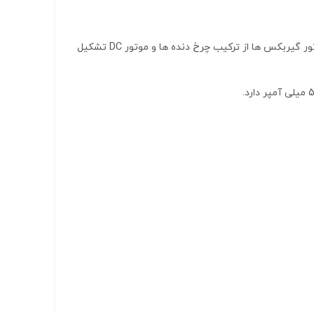
موتور گیربکس مینیاتوری یک موتور بسیار کوچک گیربکس دار است که در دستگاه های ظریف به کار میرود. به طور کلی موتور گیربکس ها از ترکیب چرخ دنده ها و موتور DC تشکیل