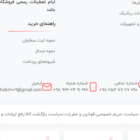
ایام تعطیلات رسمی فروشگا
ل‌ها
باشد
ات رباتیک
راهنمای خرید
ر و تجهیزات
نحوه ثبت سفارش
نحوه ارسال
شیوه‌های پرداخت
شماره تماس
شماره همراه
ایمیل
|
|
hebi2009@gmail.com
+98 936 24 91 966
+98 253 77 27 690
سیاست حریم خصوصی
|
قوانین و مقررات
|
سیاست بازگشت کالا
|
رفع ایرادات و