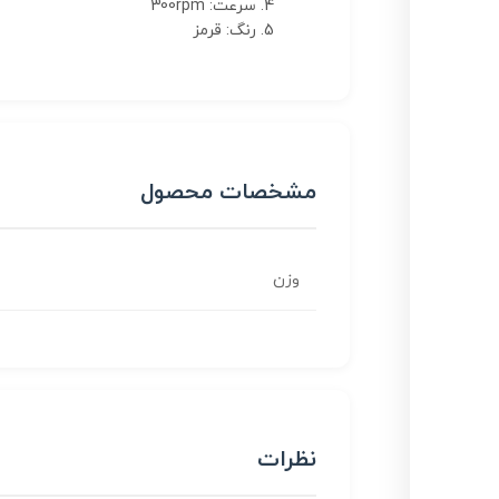
سرعت: 300rpm
رنگ: قرمز
مشخصات محصول
وزن
نظرات