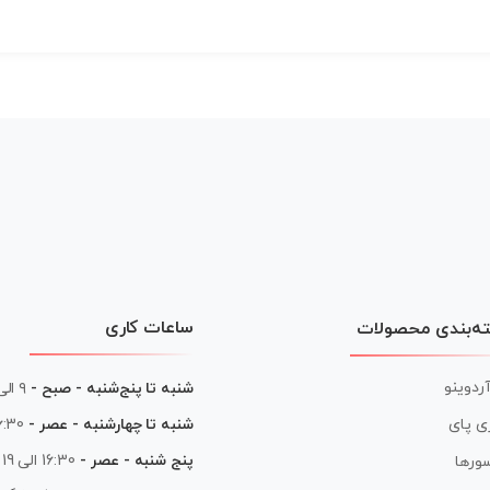
ساعات کاری
ه‌بندی محصولات
آردوینو
شنبه تا پنج‌شنبه - صبح -
۹ الی ۱۳
شنبه تا چهارشنبه - عصر -
16:30 الی
ی پای
پنج شنبه - عصر -
16:30 الی 19
ورها