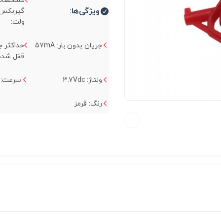
مشخصات 
ویژگی‌ها:
ولت:
جریان بدون بار: 57mA
حداکثر ج
قفل شده:00mA
ولتاژ: 3.7Vdc
سرعت: 300rpm
رنگ: قرمز