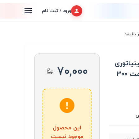
ورود / ثبت نام
 مینیاتوری
70,000
با ولتاژ کاری 3.7V و سرعت 300
س
این محصول
موجود نیست