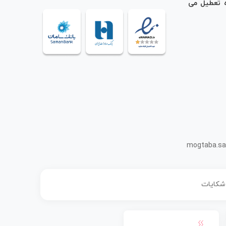
ه تعطیل می
mogtaba.sa
 شکایات