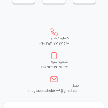
شماره تماس
+98 253 77 27 690
|
شماره همراه
+98 936 24 91 966
|
ایمیل
mogtaba.sahebi2009@gmail.com