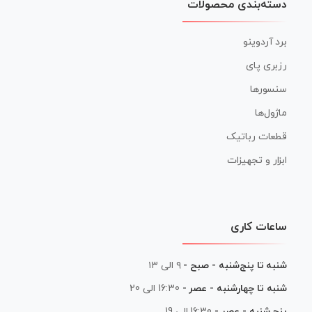
دسته‌بندی محصولات
برد آردوینو
رزبری پای
سنسورها
ماژول‌ها
قطعات رباتیک
ابزار و تجهیزات
ساعات کاری
شنبه تا پنج‌شنبه - صبح -
۹ الی ۱۳
شنبه تا چهارشنبه - عصر -
16:30 الی 20
پنج شنبه - عصر -
16:30 الی 19