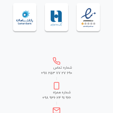
شماره تماس
+98 253 77 27 690
|
شماره همراه
+98 936 24 91 966
|