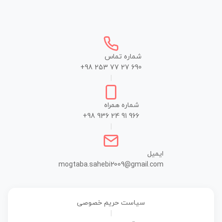
شماره تماس
+98 253 77 27 690
|
شماره همراه
+98 936 24 91 966
|
ایمیل
mogtaba.sahebi2009@gmail.com
سیاست حریم خصوصی
|