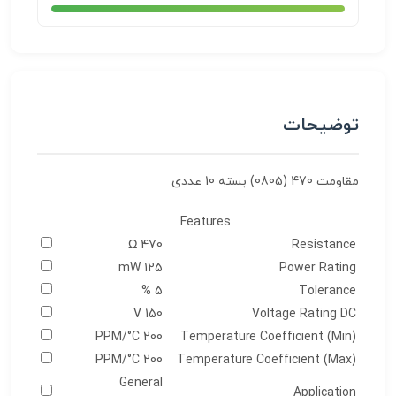
توضیحات
مقاومت 470 (0805) بسته 10 عددی
Features
470 Ω
Resistance
125 mW
Power Rating
5 %
Tolerance
150 V
Voltage Rating DC
200 PPM/°C
Temperature Coefficient (Min)
200 PPM/°C
Temperature Coefficient (Max)
General
Application