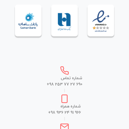
شماره تماس
+98 253 77 27 690
|
شماره همراه
+98 936 24 91 966
|