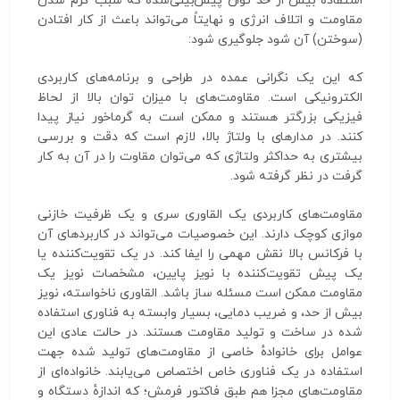
استفادهٔ بیش از حد توان پیش‌بینی‌شده که سبب گرم شدن
مقاومت و اتلاف انرژی و نهایتاً می‌تواند باعث از کار افتادن
(سوختن) آن شود جلوگیری شود:
که این یک نگرانی عمده در طراحی و برنامه‌های کاربردی
الکترونیکی است. مقاومت‌های با میزان توان بالا از لحاظ
فیزیکی بزرگتر هستند و ممکن است به گرماخور نیاز پیدا
کنند. در مدارهای با ولتاژ بالا، لازم است که دقت و بررسی
بیشتری به حداکثر ولتاژی که می‌توان مقاوت را در آن به کار
گرفت در نظر گرفته شود.
مقاومت‌های کاربردی یک القاوری سری و یک ظرفیت خازنی
موازی کوچک دارند. این خصوصیات می‌تواند در کاربردهای آن
با فرکانس بالا نقش مهمی را ایفا کند. در یک تقویت‌کننده یا
یک پیش تقویت‌کننده با نویز پایین، مشخصات نویز یک
مقاومت ممکن است مسئله ساز باشد. القاوری ناخواسته، نویز
بیش از حد، و ضریب دمایی، بسیار وابسته به فناوری استفاده
شده در ساخت و تولید مقاومت هستند. در حالت عادی این
عوامل برای خانوادهٔ خاصی از مقاومت‌های تولید شده جهت
استفاده در یک فناوری خاص اختصاص می‌یابند. خانواده‌ای از
مقاومت‌های مجزا هم طبق فاکتور فرمش؛ که اندازهٔ دستگاه و