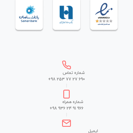
شماره تماس
+98 253 77 27 690
|
شماره همراه
+98 936 24 91 966
|
ایمیل