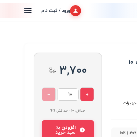
ورود / ثبت نام
مقاومت 10K (1206) بسته 10
3,700
−
+
تجهیزات
حداقل: 10 - حداکثر: 999
افزودن به
سبد خرید
قاومت 10K (1206)