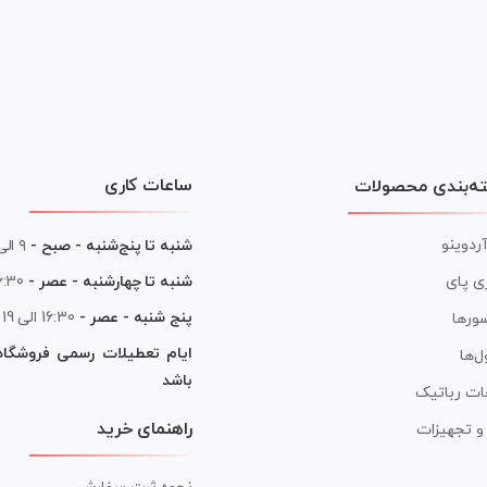
ساعات کاری
ه‌بندی محصولات
آردوینو
شنبه تا پنج‌شنبه - صبح -
۹ الی ۱۳
شنبه تا چهارشنبه - عصر -
16:30 الی
ی پای
پنج شنبه - عصر -
16:30 الی 19
ورها
ایام تعطیلات رسمی فروشگا
ل‌ها
باشد
ات رباتیک
راهنمای خرید
ر و تجهیزات