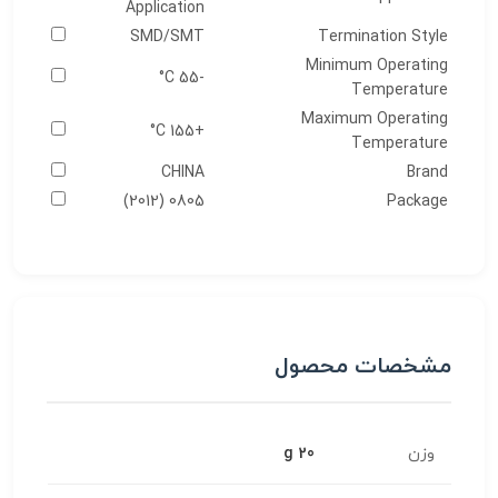
Application
SMD/SMT
Termination Style
Minimum Operating
-55 C°
Temperature
Maximum Operating
+155 C°
Temperature
CHINA
Brand
0805 (2012)
Package
مشخصات محصول
وزن
20 g