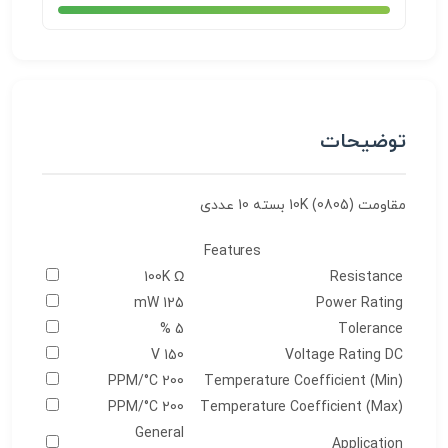
توضیحات
مقاومت 10K (0805) بسته 10 عددی
Features
100K Ω
Resistance
125 mW
Power Rating
5 %
Tolerance
150 V
Voltage Rating DC
200 PPM/°C
Temperature Coefficient (Min)
200 PPM/°C
Temperature Coefficient (Max)
General
Application