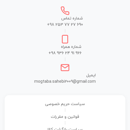
شماره تماس
+98 253 77 27 690
|
شماره همراه
+98 936 24 91 966
|
ایمیل
mogtaba.sahebi2009@gmail.com
سیاست حریم خصوصی
|
قوانین و مقررات
|
سیاست بازگشت کالا