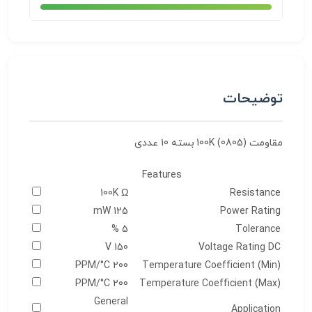
توضیحات
مقاومت 100K (0805) بسته 10 عددی
Features
100K Ω
Resistance
125 mW
Power Rating
5 %
Tolerance
150 V
Voltage Rating DC
200 PPM/°C
Temperature Coefficient (Min)
200 PPM/°C
Temperature Coefficient (Max)
General
Application