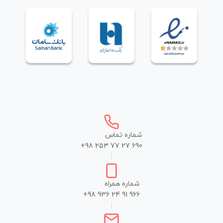
شماره تماس
+98 253 77 27 690
|
شماره همراه
+98 936 24 91 966
|