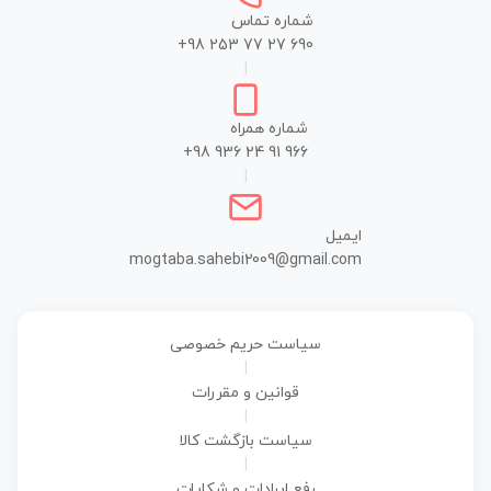
شماره تماس
+98 253 77 27 690
|
شماره همراه
+98 936 24 91 966
|
ایمیل
mogtaba.sahebi2009@gmail.com
سیاست حریم خصوصی
|
قوانین و مقررات
|
سیاست بازگشت کالا
|
رفع ایرادات و شکایات