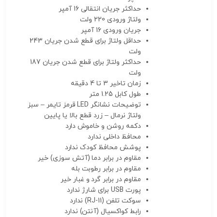
حداکثر جریان انتقالی
16 آمپر
ولتاژ ورودی
220 ولت
جریان ورودی
16 آمپر
حداقل ولتاژ برای قطع شدن جریان
243
ولت
حداکثر ولتاژ برای قطع شدن جریان
187
ولت
زمان تاخیر
3 تا 4 دقیقه
طول کابل
1.25 متر
توضیحات نشانگر LED
قرمز تایمر – سبز
ولتاژ نرمال – زرد قطع بالا یا پایین
دکمه روشن و خاموش
دارد
محافظ داخلی
ندارد
پوشش محافظ کودک
ندارد
مقاوم در برابر دما (آتش سوزی)
خیر
مقاوم در برابر رطوبت
بله
مقاوم در برابر گرد و غبار
خیر
پورت USB برای شارژ
ندارد
سوکت تلفن (RJ-11)
ندارد
رابط کواکسیال (آنتن)
ندارد