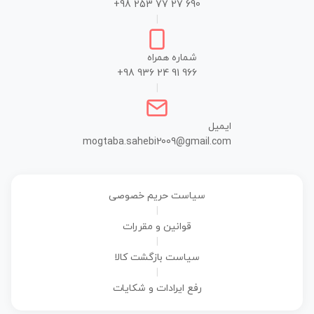
+98 253 77 27 690
|
شماره همراه
+98 936 24 91 966
|
ایمیل
mogtaba.sahebi2009@gmail.com
سیاست حریم خصوصی
|
قوانین و مقررات
|
سیاست بازگشت کالا
|
رفع ایرادات و شکایات