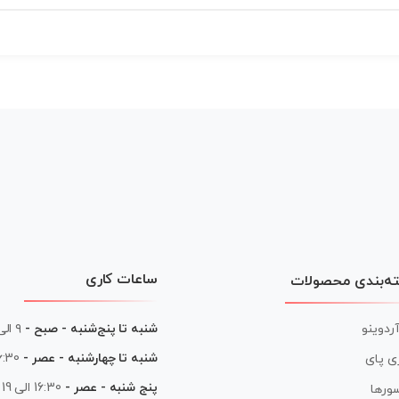
ساعات کاری
ه‌بندی محصولات
آردوینو
شنبه تا پنج‌شنبه - صبح -
۹ الی ۱۳
شنبه تا چهارشنبه - عصر -
16:30 الی
ی پای
پنج شنبه - عصر -
16:30 الی 19
ورها