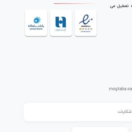
ه تعطیل می
mogtaba.sa
 شکایات