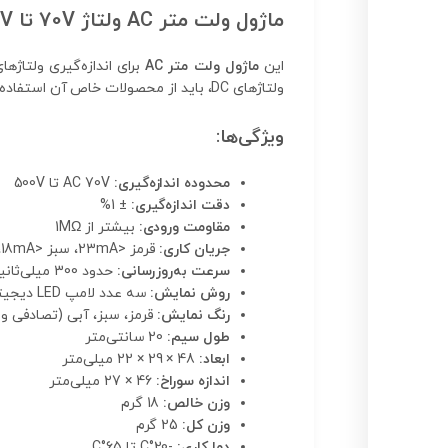
ماژول ولت متر AC ولتاژ 70V تا 500V
این
ماژول ولت متر AC
برای اندازه‌گیری ولتاژهای AC طراحی شده است و می‌تواند ولتاژها
ولتاژهای DC، باید از محصولات خاص آن استفاده کنید. این ماژول نیازی به منبع تغذیه اضافی ندارد و از ولتاژ اندازه‌گیری شده به عنوان منبع تغذیه استفاده می‌کند.
ویژگی‌ها:
محدوده اندازه‌گیری:
AC 70V تا 500V
دقت اندازه‌گیری:
± 1%
مقاومت ورودی:
بیشتر از 1MΩ
جریان کاری:
قرمز <23mA، سبز <18mA، آبی <17mA
سرعت به‌روزرسانی:
حدود 300 میلی‌ثانیه
روش نمایش:
سه عدد لامپ LED دیجیتال 0.56 اینچی
رنگ نمایش:
قرمز، سبز، آبی (تصادفی و 
طول سیم:
20 سانتی‌متر
ابعاد:
48 × 29 × 22 میلی‌متر
اندازه سوراخ:
46 × 27 میلی‌متر
وزن خالص:
18 گرم
وزن کل:
25 گرم
دما کاری:
-20°C تا 65°C