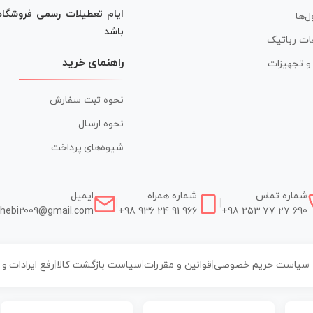
ایام تعطیلات رسمی فروشگا
ل‌ها
باشد
ات رباتیک
راهنمای خرید
ر و تجهیزات
نحوه ثبت سفارش
نحوه ارسال
شیوه‌های پرداخت
شماره تماس
شماره همراه
ایمیل
|
|
hebi2009@gmail.com
+98 936 24 91 966
+98 253 77 27 690
سیاست حریم خصوصی
|
قوانین و مقررات
|
سیاست بازگشت کالا
|
رفع ایرادات و