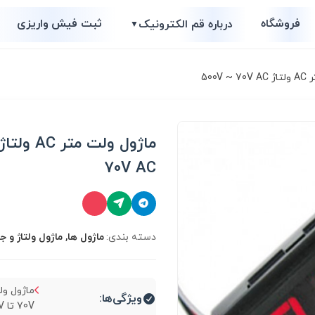
فروشگاه
ثبت فیش واریزی
درباره قم الکترونیک
▼
500V
70V AC
دسته بندی:
ماژول ها, ماژول ولتاژ و ج
ویژگی‌ها:
70V تا 500V...