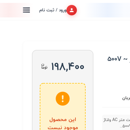
ورود / ثبت نام
ماژول ولت متر AC ولتاژ 500V ~
198,400
ریان
این محصول
ماژول ولت متر AC ولتاژ
موجود نیست