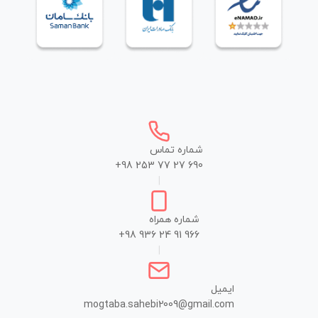
شماره تماس
+98 253 77 27 690
|
شماره همراه
+98 936 24 91 966
|
ایمیل
mogtaba.sahebi2009@gmail.com