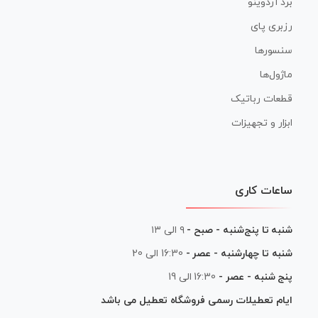
برد آردوینو
رزبری پای
سنسورها
ماژول‌ها
قطعات رباتیک
ابزار و تجهیزات
ساعات کاری
شنبه تا پنج‌شنبه - صبح -
۹ الی ۱۳
شنبه تا چهارشنبه - عصر -
16:30 الی 20
پنج شنبه - عصر -
16:30 الی 19
ایام تعطیلات رسمی فروشگاه تعطیل می باشد