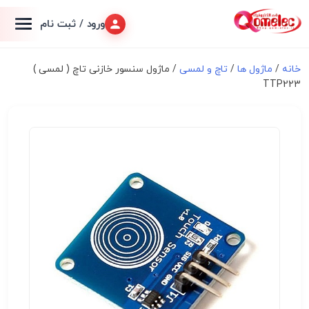
ورود / ثبت نام
خانه
/
ماژول ها
/
تاچ و لمسی
/ ماژول سنسور خازنی تاچ ( لمسی )
TTP223