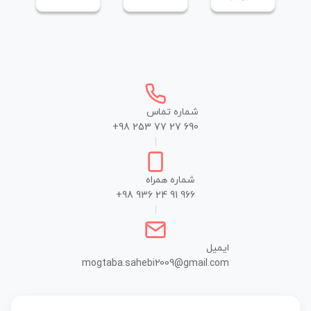
شماره تماس
+98 253 77 27 690
|
شماره همراه
+98 936 24 91 966
|
ایمیل
mogtaba.sahebi2009@gmail.com