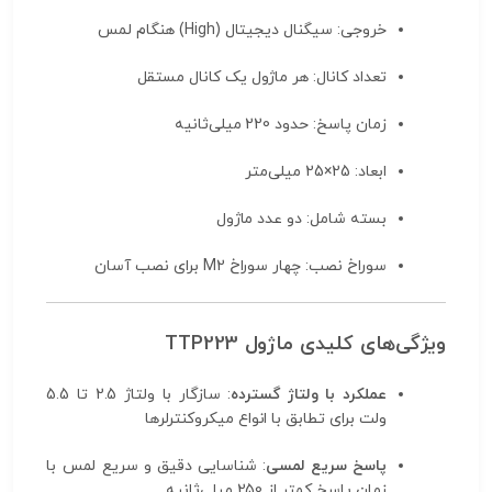
خروجی: سیگنال دیجیتال (High) هنگام لمس
تعداد کانال: هر ماژول یک کانال مستقل
زمان پاسخ: حدود 220 میلی‌ثانیه
ابعاد: 25×25 میلی‌متر
بسته شامل: دو عدد ماژول
سوراخ نصب: چهار سوراخ M2 برای نصب آسان
ویژگی‌های کلیدی ماژول TTP223
عملکرد با ولتاژ گسترده
: سازگار با ولتاژ 2.5 تا 5.5
ولت برای تطابق با انواع میکروکنترلرها
پاسخ سریع لمسی
: شناسایی دقیق و سریع لمس با
زمان پاسخ کمتر از 250 میلی‌ثانیه