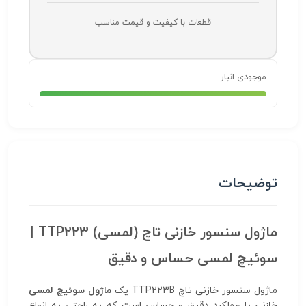
قطعات با کیفیت و قیمت مناسب
موجودی انبار
-
توضیحات
ماژول سنسور خازنی تاچ (لمسی) TTP223 |
سوئیچ لمسی حساس و دقیق
ماژول سنسور خازنی تاچ TTP223B یک
ماژول سوئیچ لمسی
خازنی
با عملکرد دقیق و حساس است که به راحتی به انواع