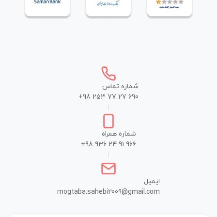
شماره تماس
+98 253 77 27 690
|
شماره همراه
+98 936 24 91 966
|
ایمیل
mogtaba.sahebi2009@gmail.com