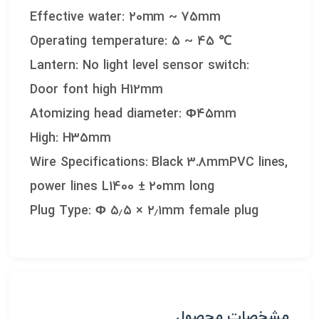
Effective water: 20mm ~ 75mm
Operating temperature: 5 ~ 45 ℃
Lantern: No light level sensor switch:
Door font high H12mm
Atomizing head diameter: Φ۴۵mm
High: H35mm
Wire Specifications: Black 3.8mmPVC lines,
power lines L1400 ± ۲۰mm long
Plug Type: Φ ۵٫۵ × ۲٫۱mm female plug
مشخصات محصول