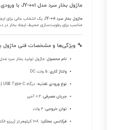
ماژول بخار سرد مدل JY-001 با ورودی تغذیه USB Type-C به همراه لوازم جانبی
ماژول بخار سرد JY-001
یک انتخاب عالی برای ایج
مناسب برای رطوبت‌سازی محیط، ایجاد بخار در دست
🔧
ویژگی‌ها و مشخصات فنی ماژول بخار سر
نام محصول:
ماژول تولید بخار سرد مدل Y-001
ولتاژ کاری:
5 ولت DC
نوع ورودی تغذیه:
درگاه USB Type-C (سازگار با شارژر موبایل)
جریان مصرفی:
0.2 آمپر
توان خروجی:
2 وات
فرکانس عملکرد:
108 کیلوهرتز (پیزو الکتریک)