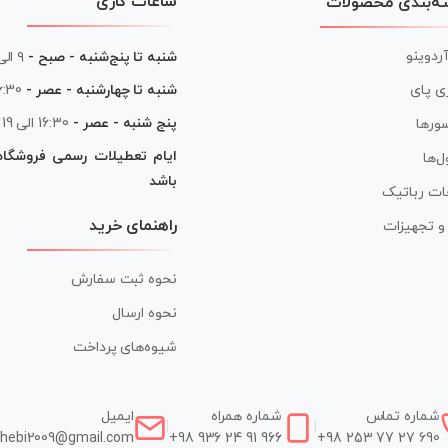
ساعات کاری
ه‌بندی محصولات
آردوینو
شنبه تا پنج‌شنبه - صبح -
۹ الی ۱۳
شنبه تا چهارشنبه - عصر -
16:30 الی
ی پای
پنج شنبه - عصر -
16:30 الی 19
ورها
ایام تعطیلات رسمی فروشگا
ل‌ها
باشد
ات رباتیک
راهنمای خرید
ر و تجهیزات
نحوه ثبت سفارش
نحوه ارسال
شیوه‌های پرداخت
شماره تماس
شماره همراه
ایمیل
|
|
hebi2009@gmail.com
+98 936 24 91 966
+98 253 77 27 690