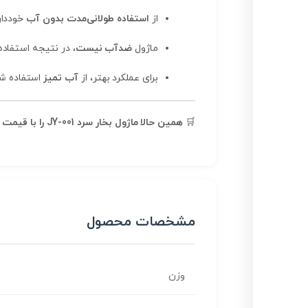
از
استفاده طولانی‌مدت بدون آب
خوددار
ماژول
ضدآب نیست
، در نتیجه استفاد
برای عملکرد بهتر، از
آب تمیز
استفاده شو
🛒
همین حالا ماژول بخار سرد JY-001 را با قیمت مناسب تهیه کنید
مشخصات محصول
وزن