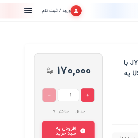
ورود / ثبت نام
ماژول بخار سرد مدل JY-001 با
170,000
ورودی تغذیه USB Type-C به
−
+
حداقل: 1 - حداکثر: 999
افزودن به
سبد خرید