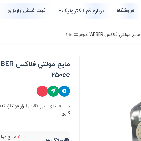
فروشگاه
ثبت فیش واریزی
درباره قم الکترونیک
▼
ايع مولتي فلاكس WEBER حجم 250cc
250cc
دسته بندی:
ابزار آلات, ابزار مونتاژ، ت
کاری
مايع مول
ویژگی‌ها: