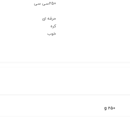
250سی سی
حرفه ای
کره
خوب
250 g