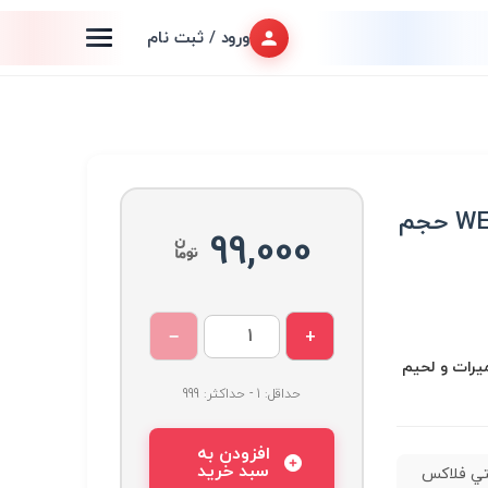
ورود / ثبت نام
مايع مولتي فلاكس WEBER حجم
99,000
−
+
عميرات و لحیم
حداقل: 1 - حداکثر: 999
افزودن به
سبد خرید
تي فلاكس