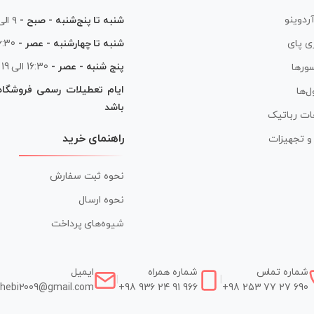
آردوینو
شنبه تا پنج‌شنبه - صبح -
۹ الی ۱۳
شنبه تا چهارشنبه - عصر -
16:30 الی
ی پای
پنج شنبه - عصر -
16:30 الی 19
ورها
ایام تعطیلات رسمی فروشگا
ل‌ها
باشد
ات رباتیک
راهنمای خرید
ر و تجهیزات
نحوه ثبت سفارش
نحوه ارسال
شیوه‌های پرداخت
شماره تماس
شماره همراه
ایمیل
|
|
hebi2009@gmail.com
+98 936 24 91 966
+98 253 77 27 690