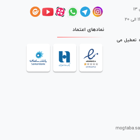
 20
نمادهای اعتماد
ه تعطیل می
mogtaba.sa